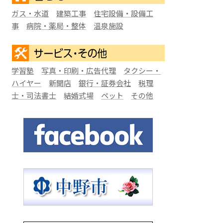
ガス・水道
建築工事
住宅設備・設備工
事
病院・薬局・整体
温泉施設
学習塾
写真・印刷・広告代理
タクシー・
ハイヤー
新聞店
銀行・証券会社
税理
士・司法書士
結婚式場
ペット
その他