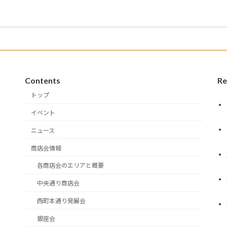
ペ
ペ
ペ
ー
ー
ー
ジ
ジ
ジ
Contents
Re
トップ
イベント
ニュース
商店会情報
各商店会のエリアと概要
中央通り商店会
西町本通り発展会
銀座会