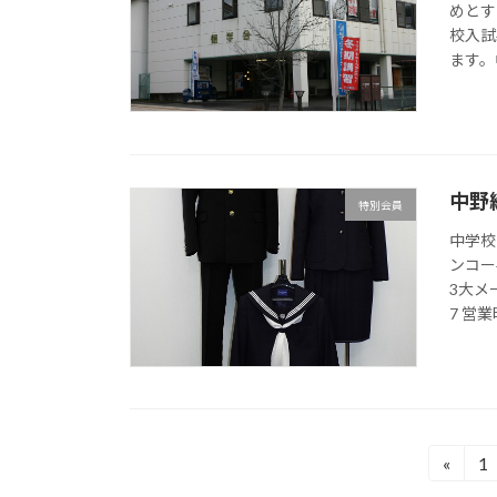
めとす
校入試
ます。
中野
特別会員
中学校
ンコー
3大メ
7 営業時
投
«
1
固
定