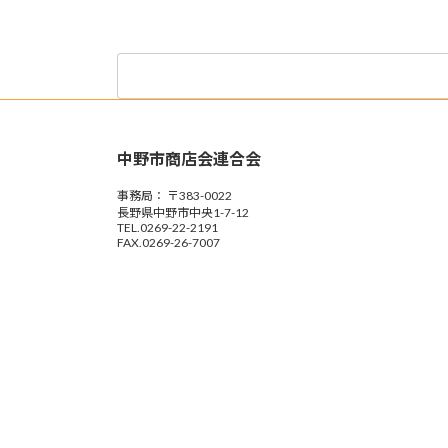
稿
ペ
の
ー
検
ジ
ペ
索:
ー
中野市商店会連合会
ジ
事務局： 〒383-0022
送
長野県中野市中央1-7-12
TEL.0269-22-2191
り
FAX.0269-26-7007