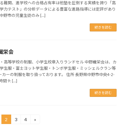
る難関、進学校への合格占有率は他塾を圧倒する実績を誇り「高
学力テスト」の分析データによる豊富な進路指導には定評があり
中野市の児童生徒のみ […]
続きを読む
繊栄会
・高等学校の制服、小学生校章入りランドセル 中野繊栄会は、カ
学生服・富士ヨット学生服・トンボ学生服・ミッシェルクラン等
ーカーの制服を取り扱っております。 住所 長野県中野市中央4-2-
間 9: […]
続きを読む
2
3
4
»
固
固
固
定
定
定