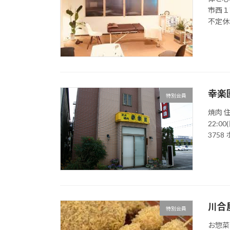
市西１
不定休（
幸楽
特別会員
焼肉 住
22:0
3758
川合
特別会員
お惣菜