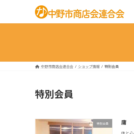
コ
ナ
ン
ビ
テ
ゲ
ン
ー
ツ
シ
へ
ョ
ス
ン
キ
に
ッ
移
中野市商店会連合会
ショップ情報
特別会員
プ
動
特別会員
庸
特別会員
体と心