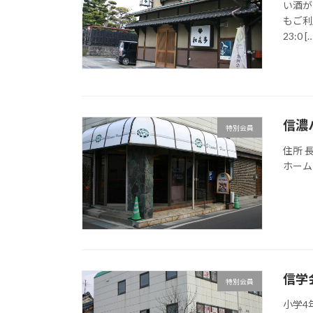
い酒が
もご利
23:0 […
信濃
特別会員
住所 長
ホーム
信学
特別会員
小学4