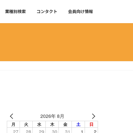
業種別検索
コンタクト
会員向け情報
2026年 8月
月
火
水
木
金
土
日
27
28
29
30
31
1
2