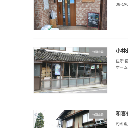
38-19
小林
特別会員
住所 長
ホーム
和喜
特別会員
旬の魚