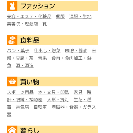
美容・エステ・化粧品
呉服
洋服・生地
美容院・理髪店
靴
パン・菓子
仕出し・惣菜
味噌・醤油
米
穀・豆腐・茶
青果
食肉・食肉加工・鮮
魚
酒・酒造
スポーツ用品
本・文具・印鑑
家具
時
計・眼鏡・補聴器
人形・提灯
生花・種
苗
電気店
自転車
陶磁器・食器・ガラス
器