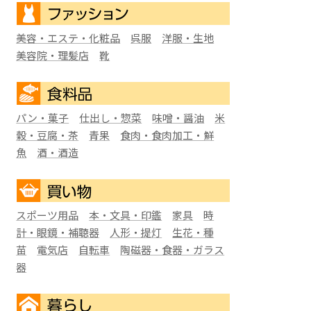
美容・エステ・化粧品
呉服
洋服・生地
美容院・理髪店
靴
パン・菓子
仕出し・惣菜
味噌・醤油
米
穀・豆腐・茶
青果
食肉・食肉加工・鮮
魚
酒・酒造
スポーツ用品
本・文具・印鑑
家具
時
計・眼鏡・補聴器
人形・提灯
生花・種
苗
電気店
自転車
陶磁器・食器・ガラス
器