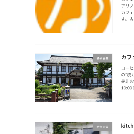
アリノ
カフェ
す。古
カフ
特別会員
コーヒ
の”焼
是非お
10:00 
kit
特別会員