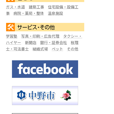
ガス・水道
建築工事
住宅設備・設備工
事
病院・薬局・整体
温泉施設
学習塾
写真・印刷・広告代理
タクシー・
ハイヤー
新聞店
銀行・証券会社
税理
士・司法書士
結婚式場
ペット
その他