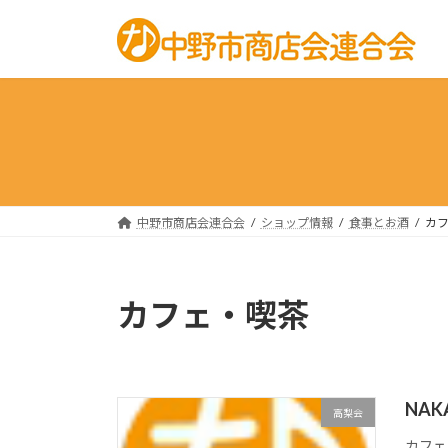
コ
ナ
ン
ビ
テ
ゲ
ン
ー
ツ
シ
へ
ョ
ス
ン
キ
に
ッ
移
中野市商店会連合会
ショップ情報
食事とお酒
カ
プ
動
カフェ・喫茶
NA
高梨会
カフェ