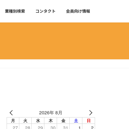
業種別検索
コンタクト
会員向け情報
2026年 8月
月
火
水
木
金
土
日
27
28
29
30
31
1
2