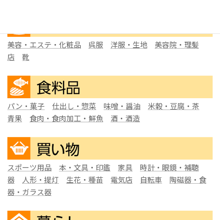
美容・エステ・化粧品
呉服
洋服・生地
美容院・理髪
店
靴
パン・菓子
仕出し・惣菜
味噌・醤油
米穀・豆腐・茶
青果
食肉・食肉加工・鮮魚
酒・酒造
スポーツ用品
本・文具・印鑑
家具
時計・眼鏡・補聴
器
人形・提灯
生花・種苗
電気店
自転車
陶磁器・食
器・ガラス器