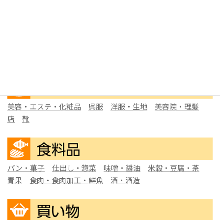
ショップカテゴリー
カフェ・喫茶
和食
洋食
焼肉
BAR・スナック
居酒屋
美容・エステ・化粧品
呉服
洋服・生地
美容院・理髪
店
靴
パン・菓子
仕出し・惣菜
味噌・醤油
米穀・豆腐・茶
青果
食肉・食肉加工・鮮魚
酒・酒造