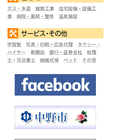
ガス・水道
建築工事
住宅設備・設備工
事
病院・薬局・整体
温泉施設
学習塾
写真・印刷・広告代理
タクシー・
ハイヤー
新聞店
銀行・証券会社
税理
士・司法書士
結婚式場
ペット
その他