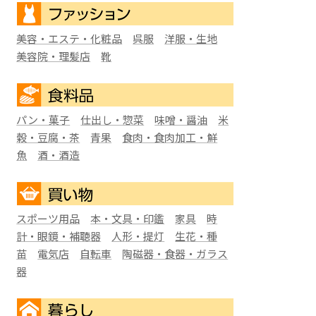
美容・エステ・化粧品
呉服
洋服・生地
美容院・理髪店
靴
パン・菓子
仕出し・惣菜
味噌・醤油
米
穀・豆腐・茶
青果
食肉・食肉加工・鮮
魚
酒・酒造
スポーツ用品
本・文具・印鑑
家具
時
計・眼鏡・補聴器
人形・提灯
生花・種
苗
電気店
自転車
陶磁器・食器・ガラス
器