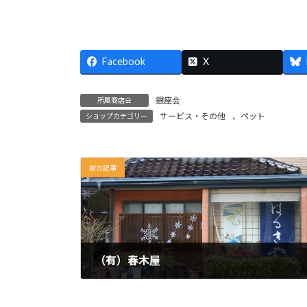
Facebook
X
銀座会
所属商店会
サービス・その他
、
ペット
ショップカテゴリー
前の記事
（有）春木屋