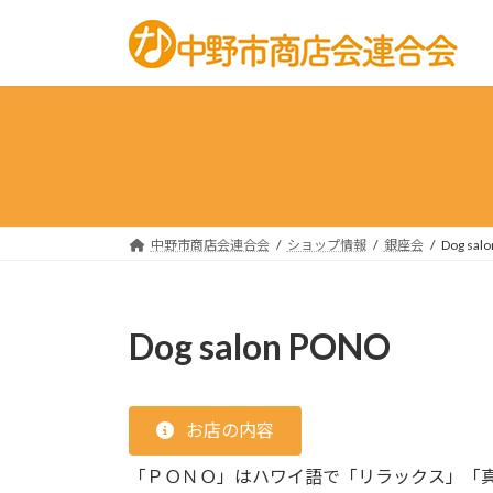
コ
ナ
ン
ビ
テ
ゲ
ン
ー
ツ
シ
へ
ョ
ス
ン
キ
に
ッ
移
中野市商店会連合会
ショップ情報
銀座会
Dog sal
プ
動
Dog salon PONO
お店の内容
「ＰＯＮＯ」はハワイ語で「リラックス」「