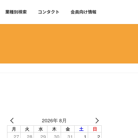
業種別検索
コンタクト
会員向け情報
2026年 8月
月
火
水
木
金
土
日
27
28
29
30
31
1
2